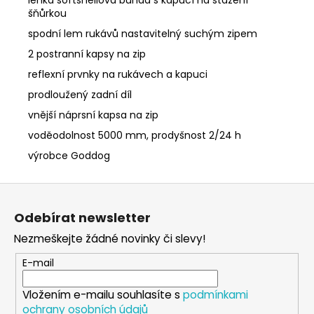
šňůrkou
spodní lem rukávů nastavitelný suchým zipem
2 postranní kapsy na zip
reflexní prvnky na rukávech a kapuci
prodloužený zadní díl
vnější náprsní kapsa na zip
voděodolnost 5000 mm, prodyšnost 2/24 h
výrobce Goddog
Z
á
Odebírat newsletter
p
Nezmeškejte žádné novinky či slevy!
a
t
E-mail
í
Vložením e-mailu souhlasíte s
podmínkami
ochrany osobních údajů