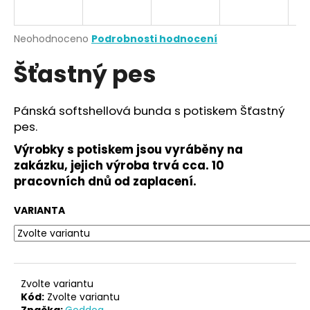
a
j
Průměrné
Neohodnoceno
Podrobnosti hodnocení
í
hodnocení
Šťastný pes
produktu
t
je
?
0,0
z
Pánská softshellová bunda s potiskem Šťastný
5
pes.
hvězdiček.
Výrobky s potiskem jsou vyráběny na
HLEDAT
zakázku, jejich výroba trvá cca. 10
pracovních dnů od zaplacení.
VARIANTA
D
o
p
o
r
Zvolte variantu
u
Kód:
Zvolte variantu
Značka:
Goddog