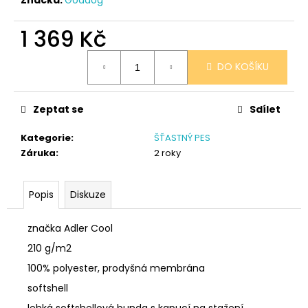
č
u
j
1 369 Kč
e
Měrná
m
DO KOŠÍKU
cena:
e
Zeptat se
Sdílet
PONOŽKY
ČERNÉ
Kategorie
:
ŠŤASTNÝ PES
36-
41
Záruka
:
2 roky
150
Kč
Popis
Diskuze
značka Adler Cool
210 g/m2
100% polyester, prodyšná membrána
softshell
lehká softshellová bunda s kapucí na stažení