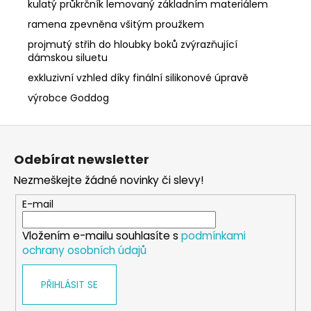
kulatý průkrčník lemovaný základním materiálem
ramena zpevněna všitým proužkem
projmutý střih do hloubky boků zvýrazňující
dámskou siluetu
exkluzivní vzhled díky finální silikonové úpravě
výrobce Goddog
Z
á
Odebírat newsletter
p
Nezmeškejte žádné novinky či slevy!
a
t
E-mail
í
Vložením e-mailu souhlasíte s
podmínkami
ochrany osobních údajů
PŘIHLÁSIT SE