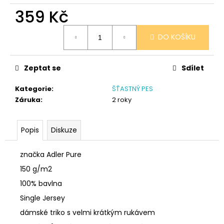
č
359 Kč
u
j
Měrná
e
DO KOŠÍKU
cena:
m
e
Zeptat se
Sdílet
SÓJOVÁ
Kategorie
:
ŠŤASTNÝ PES
SVÍČKA
Záruka
:
2 roky
V
PORCELÁNU
MELOUN
A
Popis
Diskuze
MALINA
400
značka Adler Pure
Kč
150 g/m2
100% bavlna
Single Jersey
dámské triko s velmi krátkým rukávem