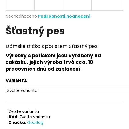
a
j
Průměrné
Neohodnoceno
Podrobnosti hodnocení
í
hodnocení
Šťastný pes
produktu
t
je
?
0,0
z
Dámské tričko s potiskem Šťastný pes.
5
hvězdiček.
Výrobky s potiskem jsou vyráběny na
zakázku, jejich výroba trvá cca. 10
HLEDAT
pracovních dnů od zaplacení.
VARIANTA
D
o
p
o
Zvolte variantu
r
Kód:
Zvolte variantu
Značka:
Goddog
u