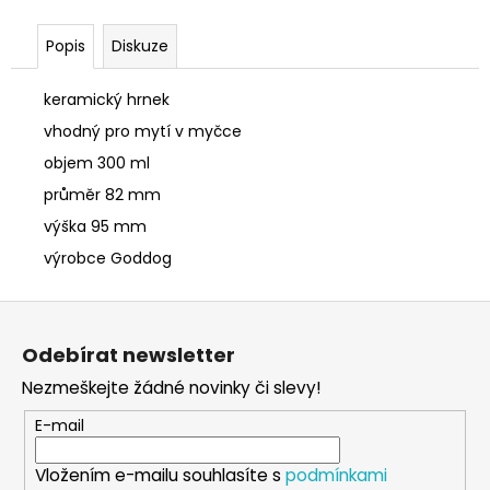
č
u
Popis
Diskuze
j
e
m
keramický hrnek
e
vhodný pro mytí v myčce
objem 300 ml
SÓJOVÁ
průměr 82 mm
SVÍČKA
V
výška 95 mm
PORCELÁNU
výrobce Goddog
MELOUN
A
MALINA
Z
400
á
Kč
Odebírat newsletter
p
Nezmeškejte žádné novinky či slevy!
a
t
E-mail
í
Vložením e-mailu souhlasíte s
podmínkami