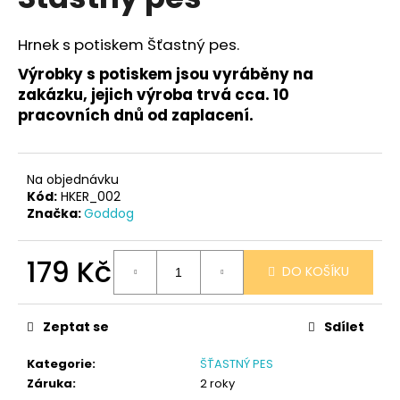
je
a
0,0
z
j
Hrnek s potiskem Šťastný pes.
5
í
hvězdiček.
Výrobky s potiskem jsou vyráběny na
t
zakázku, jejich výroba trvá cca. 10
?
pracovních dnů od zaplacení.
Na objednávku
Kód:
HKER_002
HLEDAT
Značka:
Goddog
179 Kč
DO KOŠÍKU
D
Měrná
o
cena:
p
Zeptat se
Sdílet
o
r
Kategorie
:
ŠŤASTNÝ PES
u
Záruka
:
2 roky