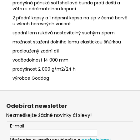
prodyšná pánská softshellová bunda proti dešti a
větru s odnímatelnou kapucí
2 přední kapsy a 1 náprsní kapsa na zip v černé barvě
u všech barevných variant
spodní lem rukávů nastavitelný suchým zipem
možnost stažení dolního lemu elastickou šňůrkou
prodloužený zadní díl
voděodolnost 14 000 mm
prodyšnost 2 000 g/m2/24 h
výrobce Goddog
Z
á
Odebírat newsletter
p
Nezmeškejte žádné novinky či slevy!
a
t
E-mail
í