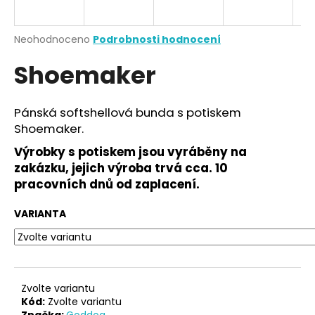
a
j
Průměrné
Neohodnoceno
Podrobnosti hodnocení
í
hodnocení
Shoemaker
produktu
t
je
?
0,0
z
Pánská softshellová bunda s potiskem
5
Shoemaker.
hvězdiček.
Výrobky s potiskem jsou vyráběny na
HLEDAT
zakázku, jejich výroba trvá cca. 10
pracovních dnů od zaplacení.
VARIANTA
D
o
p
o
r
Zvolte variantu
u
Kód:
Zvolte variantu
Značka:
Goddog