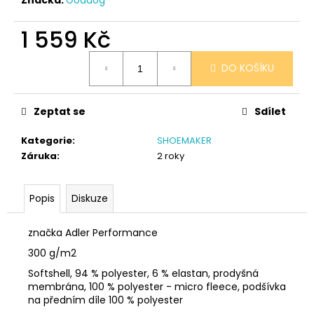
č
u
j
1 559 Kč
e
Měrná
m
DO KOŠÍKU
cena:
e
Zeptat se
Sdílet
SÓJOVÁ
SVÍČKA
Kategorie
:
SHOEMAKER
V
PORCELÁNU
Záruka
:
2 roky
BORŮVKA
400
Kč
Popis
Diskuze
značka Adler Performance
300 g/m2
Softshell, 94 % polyester, 6 % elastan, prodyšná
membrána, 100 % polyester - micro fleece, podšívka
na předním díle 100 % polyester