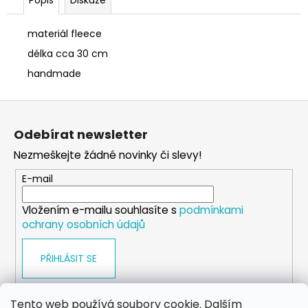
č
u
j
materiál fleece
e
délka cca 30 cm
m
handmade
e
Z
SÓJOVÁ
á
SVÍČKA
Odebírat newsletter
p
V
PORCELÁNU
Nezmeškejte žádné novinky či slevy!
a
CITRON
t
E-mail
400
í
Kč
Vložením e-mailu souhlasíte s
podmínkami
ochrany osobních údajů
PŘIHLÁSIT SE
Tento web používá soubory cookie. Dalším