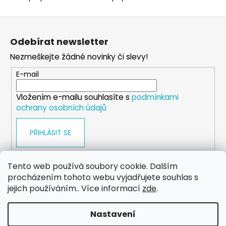
č
u
Z
j
á
e
Odebírat newsletter
m
p
e
Nezmeškejte žádné novinky či slevy!
a
t
E-mail
í
PONOŽKY
ČERNÉ
Vložením e-mailu souhlasíte s
podmínkami
32-
ochrany osobních údajů
35
150
PŘIHLÁSIT SE
Kč
Tento web používá soubory cookie. Dalším
procházením tohoto webu vyjadřujete souhlas s
WEB
FACEBOOK
INSTAGRAM
YOUTUBE
jejich používáním.. Více informací
zde
.
Nastavení
Vytvořil Shoptet