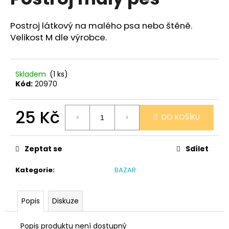
je
a
0,0
z
j
Postroj látkový na malého psa nebo štěně.
5
Velikost M dle výrobce.
í
hvězdiček.
t
?
Skladem
(1 ks)
Kód:
20970
25 Kč
DO KOŠÍKU
HLEDAT
Měrná
cena:
Zeptat se
Sdílet
D
Kategorie
:
BAZAR
o
p
o
Popis
Diskuze
r
u
Popis produktu není dostupný