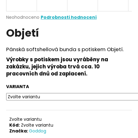
a
j
Průměrné
Neohodnoceno
Podrobnosti hodnocení
í
hodnocení
Objetí
produktu
t
je
?
0,0
z
Pánská softshellová bunda s potiskem Objetí.
5
hvězdiček.
Výrobky s potiskem jsou vyráběny na
zakázku, jejich výroba trvá cca. 10
HLEDAT
pracovních dnů od zaplacení.
VARIANTA
D
o
p
o
Zvolte variantu
r
Kód:
Zvolte variantu
Značka:
Goddog
u