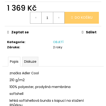
č
1 369 Kč
u
j
Měrná
e
DO KOŠÍKU
cena:
m
e
Zeptat se
Sdílet
I
Kategorie
:
OBJETÍ
WILL
Záruka
:
2 roky
LOVE
YOU
359
Popis
Diskuze
Kč
značka Adler Cool
210 g/m2
100% polyester, prodyšná membrána
softshell
lehká softshellová bunda s kapucí na stažení
šňůrkou