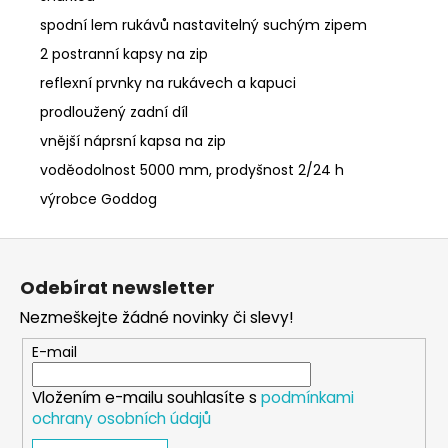
spodní lem rukávů nastavitelný suchým zipem
2 postranní kapsy na zip
reflexní prvnky na rukávech a kapuci
prodloužený zadní díl
vnější náprsní kapsa na zip
voděodolnost 5000 mm, prodyšnost 2/24 h
výrobce Goddog
Z
á
Odebírat newsletter
p
Nezmeškejte žádné novinky či slevy!
a
t
E-mail
í
Vložením e-mailu souhlasíte s
podmínkami
ochrany osobních údajů