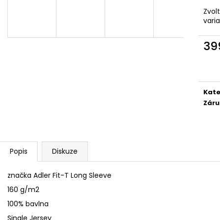
SÓJOVÁ SVÍČKA V PORCELÁNU ZELENÝ
SÓJOVÁ SVÍČKA
ČAJ
Zvol
400 Kč
vari
400 Kč
39
Měr
cena
Kate
Záru
Popis
Diskuze
značka Adler Fit-T Long Sleeve
160 g/m2
100% bavlna
Single Jersey