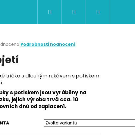
Hledat
Přihlášení
Nákupní
CERTIFIKÁTY A POUKAZY
BAZAR
Obch
košík
rné
odnoceno
Podrobnosti hodnocení
cení
jetí
ktu
ké tričko s dlouhým rukávem s potiskem
í.
ček.
bky s potiskem jsou vyráběny na
ku, jejich výroba trvá cca. 10
ovních dnů od zaplacení.
Následující
ANTA