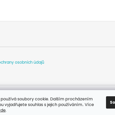
chrany osobních údajů
používá soubory cookie. Dalším procházením
S
WEB
FACEBOOK
INSTAGRAM
YOUTUBE
 vyjadřujete souhlas s jejich používáním.. Více
zde
.