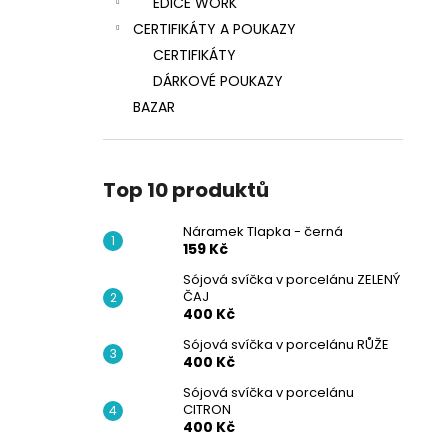
EDICE WORK
CERTIFIKÁTY A POUKAZY
CERTIFIKÁTY
DÁRKOVÉ POUKAZY
BAZAR
Top 10 produktů
Náramek Tlapka - černá
159 Kč
Sójová svíčka v porcelánu ZELENÝ
ČAJ
400 Kč
Sójová svíčka v porcelánu RŮŽE
400 Kč
Sójová svíčka v porcelánu
CITRON
400 Kč