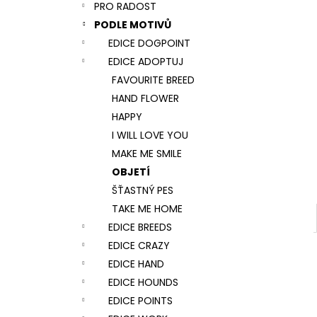
NÁRAMEK TLAPKA - ČERNÁ
PRO RADOST
l
159 Kč
PODLE MOTIVŮ
EDICE DOGPOINT
EDICE ADOPTUJ
FAVOURITE BREED
HAND FLOWER
HAPPY
I WILL LOVE YOU
MAKE ME SMILE
OBJETÍ
ŠŤASTNÝ PES
TAKE ME HOME
EDICE BREEDS
EDICE CRAZY
EDICE HAND
EDICE HOUNDS
EDICE POINTS