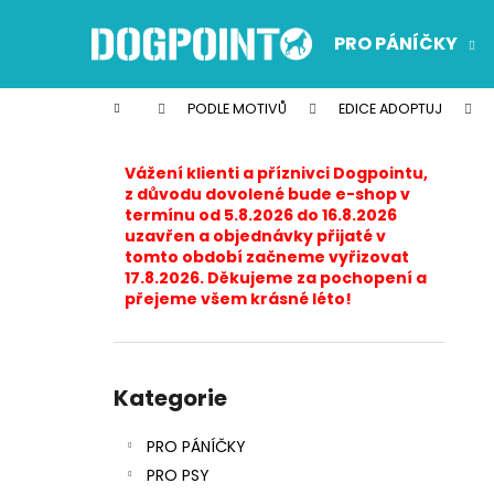
K
Přejít
na
o
PRO PÁNÍČKY
obsah
Zpět
Zpět
š
do
do
í
Domů
PODLE MOTIVŮ
EDICE ADOPTUJ
k
obchodu
obchodu
P
o
Vážení klienti a příznivci Dogpointu,
s
z důvodu dovolené bude e-shop v
termínu od 5.8.2026 do 16.8.2026
t
uzavřen a objednávky přijaté v
r
tomto období začneme vyřizovat
17.8.2026. Děkujeme za pochopení a
a
přejeme všem krásné léto!
n
n
í
Přeskočit
p
kategorie
Kategorie
a
PRO PÁNÍČKY
n
PRO PSY
e