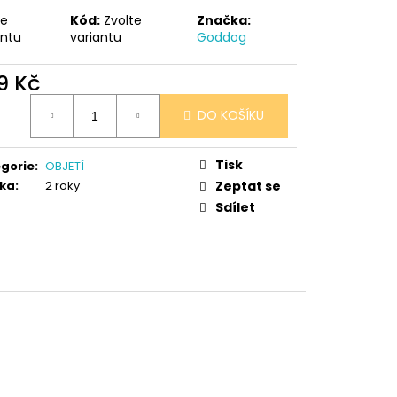
 V PORCELÁNU RŮŽE
te
Kód:
Zvolte
Značka:
antu
variantu
Goddog
9 Kč
ná
DO KOŠÍKU
:
Tisk
gorie
:
OBJETÍ
ka
:
2 roky
Zeptat se
Sdílet