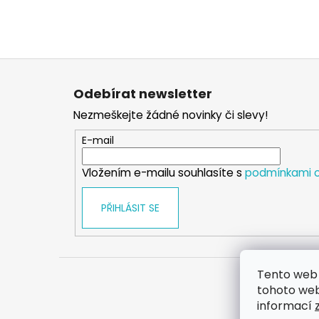
Z
á
Odebírat newsletter
p
Nezmeškejte žádné novinky či slevy!
a
t
E-mail
í
Vložením e-mailu souhlasíte s
podmínkami o
PŘIHLÁSIT SE
Tento web 
tohoto webu
informací