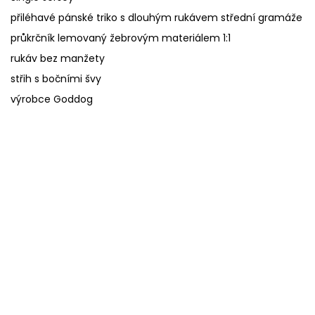
přiléhavé pánské triko s dlouhým rukávem střední gramáže
průkrčník lemovaný žebrovým materiálem 1:1
rukáv bez manžety
střih s bočními švy
výrobce Goddog