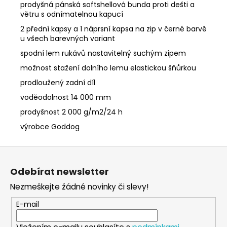
prodyšná pánská softshellová bunda proti dešti a
větru s odnímatelnou kapucí
2 přední kapsy a 1 náprsní kapsa na zip v černé barvě
u všech barevných variant
spodní lem rukávů nastavitelný suchým zipem
možnost stažení dolního lemu elastickou šňůrkou
prodloužený zadní díl
voděodolnost 14 000 mm
prodyšnost 2 000 g/m2/24 h
výrobce Goddog
Z
á
Odebírat newsletter
p
Nezmeškejte žádné novinky či slevy!
a
t
E-mail
í