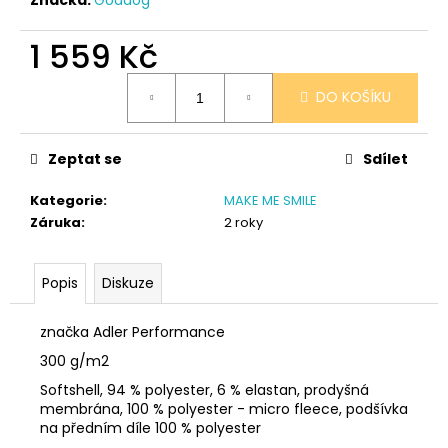
č
u
j
1 559 Kč
e
Měrná
m
DO KOŠÍKU
cena:
e
Zeptat se
Sdílet
SÓJOVÁ
SVÍČKA
Kategorie
:
MAKE ME SMILE
V
PORCELÁNU
Záruka
:
2 roky
BORŮVKA
400
Kč
Popis
Diskuze
značka Adler Performance
300 g/m2
Softshell, 94 % polyester, 6 % elastan, prodyšná
membrána, 100 % polyester - micro fleece, podšívka
na předním díle 100 % polyester