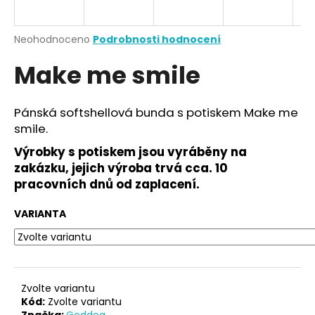
a
j
Průměrné
Neohodnoceno
Podrobnosti hodnocení
í
hodnocení
Make me smile
produktu
t
je
?
0,0
z
Pánská softshellová bunda s potiskem Make me
5
smile.
hvězdiček.
Výrobky s potiskem jsou vyráběny na
HLEDAT
zakázku, jejich výroba trvá cca. 10
pracovních dnů od zaplacení.
VARIANTA
D
o
p
o
r
Zvolte variantu
u
Kód:
Zvolte variantu
Značka:
Goddog