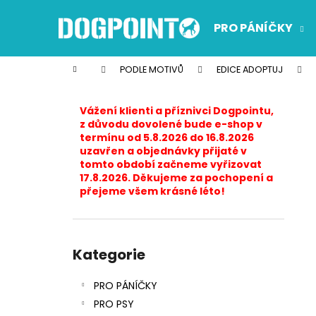
K
Přejít
na
o
PRO PÁNÍČKY
obsah
Zpět
Zpět
š
do
do
í
Domů
PODLE MOTIVŮ
EDICE ADOPTUJ
k
obchodu
obchodu
P
o
Vážení klienti a příznivci Dogpointu,
s
z důvodu dovolené bude e-shop v
termínu od 5.8.2026 do 16.8.2026
t
uzavřen a objednávky přijaté v
r
tomto období začneme vyřizovat
17.8.2026. Děkujeme za pochopení a
a
přejeme všem krásné léto!
n
n
í
Přeskočit
p
kategorie
Kategorie
a
PRO PÁNÍČKY
n
PRO PSY
e