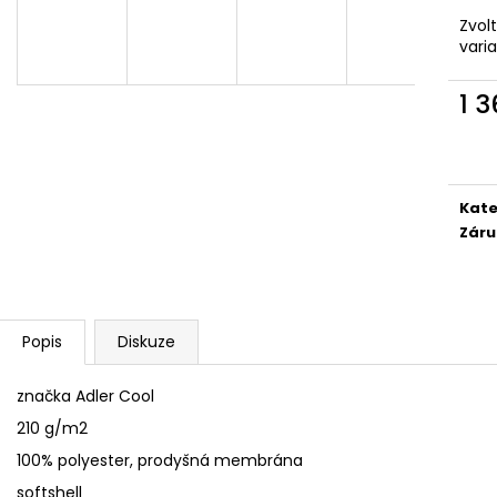
SÓJOVÁ SVÍČKA V PORCELÁNU ZELENÝ
SÓJOVÁ SVÍČKA
ČAJ
Zvol
400 Kč
vari
400 Kč
1 
Měr
cena
Kate
Záru
Popis
Diskuze
značka Adler Cool
210 g/m2
100% polyester, prodyšná membrána
softshell