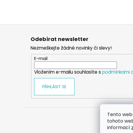
Z
á
Odebírat newsletter
p
Nezmeškejte žádné novinky či slevy!
a
t
E-mail
í
Vložením e-mailu souhlasíte s
podmínkami o
PŘIHLÁSIT SE
Tento web 
tohoto webu
informací