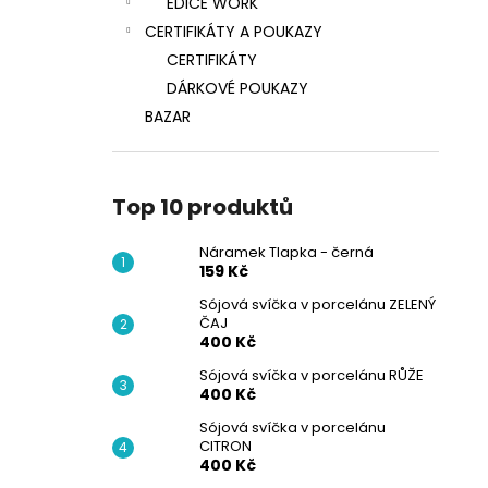
EDICE WORK
CERTIFIKÁTY A POUKAZY
CERTIFIKÁTY
DÁRKOVÉ POUKAZY
BAZAR
Top 10 produktů
Náramek Tlapka - černá
159 Kč
Sójová svíčka v porcelánu ZELENÝ
ČAJ
400 Kč
Sójová svíčka v porcelánu RŮŽE
400 Kč
Sójová svíčka v porcelánu
CITRON
400 Kč