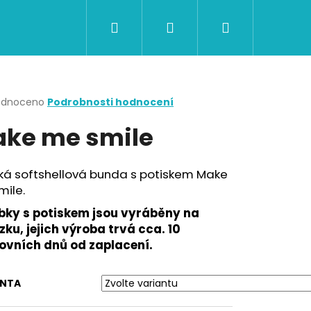
Hledat
Přihlášení
Nákupní
CERTIFIKÁTY A POUKAZY
BAZAR
Obch
košík
rné
odnoceno
Podrobnosti hodnocení
cení
ke me smile
ktu
ká softshellová bunda s potiskem Make
mile.
ček.
bky s potiskem jsou vyráběny na
ku, jejich výroba trvá cca. 10
ovních dnů od zaplacení.
Následující
ANTA