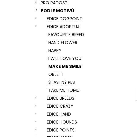
NÁRAMEK TLAPKA - ČERNÁ
PRO RADOST
l
159 Kč
PODLE MOTIVŮ
EDICE DOGPOINT
EDICE ADOPTUJ
FAVOURITE BREED
HAND FLOWER
HAPPY
I WILL LOVE YOU
MAKE ME SMILE
OBJETÍ
ŠŤASTNÝ PES
TAKE ME HOME
EDICE BREEDS
EDICE CRAZY
EDICE HAND
EDICE HOUNDS
EDICE POINTS