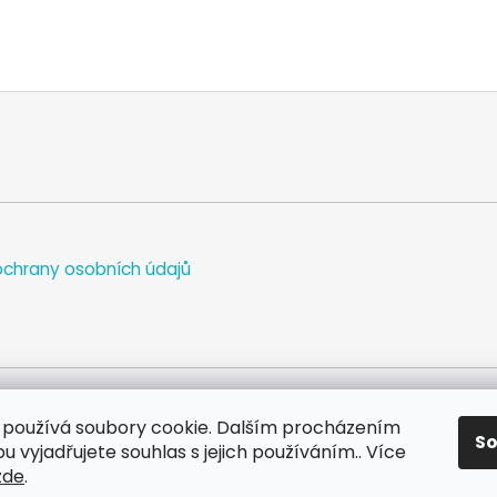
chrany osobních údajů
používá soubory cookie. Dalším procházením
S
WEB
FACEBOOK
INSTAGRAM
YOUTUBE
 vyjadřujete souhlas s jejich používáním.. Více
zde
.