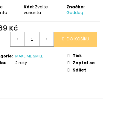
 V PORCELÁNU RŮŽE
te
Kód:
Zvolte
Značka:
antu
variantu
Goddog
369 Kč
ná
DO KOŠÍKU
:
Tisk
gorie
:
MAKE ME SMILE
ka
:
2 roky
Zeptat se
Sdílet