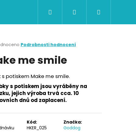
Hledat
Přihlášení
Nákupní
CERTIFIKÁTY A POUKAZY
BAZAR
Obch
košík
rné
odnoceno
Podrobnosti hodnocení
cení
ke me smile
ktu
k s potiskem Make me smile.
ček.
bky s potiskem jsou vyráběny na
ku, jejich výroba trvá cca. 10
ovních dnů od zaplacení.
Následující
Kód:
Značka:
dnávku
HKER_025
Goddog