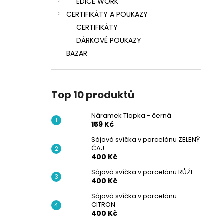
EDICE WORK
CERTIFIKÁTY A POUKAZY
CERTIFIKÁTY
DÁRKOVÉ POUKAZY
BAZAR
Top 10 produktů
Náramek Tlapka - černá
159 Kč
Sójová svíčka v porcelánu ZELENÝ
ČAJ
400 Kč
Sójová svíčka v porcelánu RŮŽE
400 Kč
Sójová svíčka v porcelánu
CITRON
400 Kč