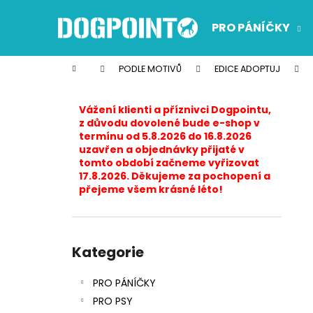
K
Přejít
na
o
PRO PÁNÍČKY
obsah
Zpět
Zpět
š
do
do
í
Domů
PODLE MOTIVŮ
EDICE ADOPTUJ
k
obchodu
obchodu
P
o
Vážení klienti a příznivci Dogpointu,
s
z důvodu dovolené bude e-shop v
termínu od 5.8.2026 do 16.8.2026
t
uzavřen a objednávky přijaté v
r
tomto období začneme vyřizovat
17.8.2026. Děkujeme za pochopení a
a
přejeme všem krásné léto!
n
n
í
Přeskočit
p
kategorie
Kategorie
a
PRO PÁNÍČKY
n
PRO PSY
e