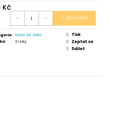
 V PORCELÁNU RŮŽE
9 Kč
ná
DO KOŠÍKU
:
Tisk
gorie
:
MAKE ME SMILE
ka
:
2 roky
Zeptat se
Sdílet