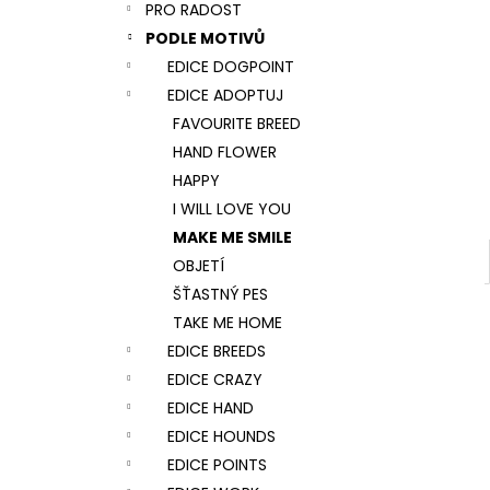
NÁRAMEK TLAPKA - ČERNÁ
PRO RADOST
l
159 Kč
PODLE MOTIVŮ
EDICE DOGPOINT
EDICE ADOPTUJ
FAVOURITE BREED
HAND FLOWER
HAPPY
I WILL LOVE YOU
MAKE ME SMILE
OBJETÍ
ŠŤASTNÝ PES
TAKE ME HOME
EDICE BREEDS
EDICE CRAZY
EDICE HAND
EDICE HOUNDS
EDICE POINTS