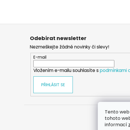
Z
á
Odebírat newsletter
p
Nezmeškejte žádné novinky či slevy!
a
t
E-mail
í
Vložením e-mailu souhlasíte s
podmínkami o
PŘIHLÁSIT SE
Tento web 
tohoto webu
informací