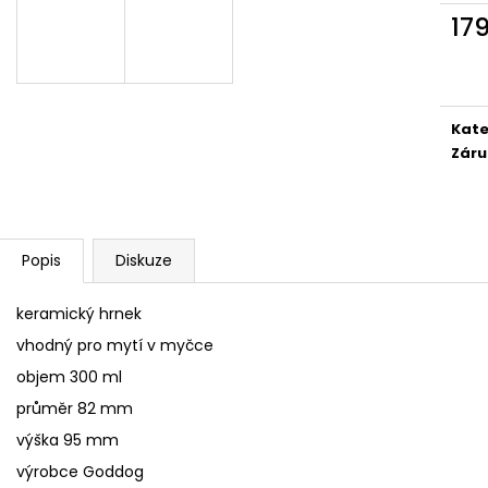
SÓJOVÁ SVÍČKA V PORCELÁNU ZELENÝ
SÓJOVÁ SVÍČKA
17
ČAJ
400 Kč
Měr
400 Kč
cena
Kate
Záru
Popis
Diskuze
keramický hrnek
vhodný pro mytí v myčce
objem 300 ml
průměr 82 mm
výška 95 mm
výrobce Goddog