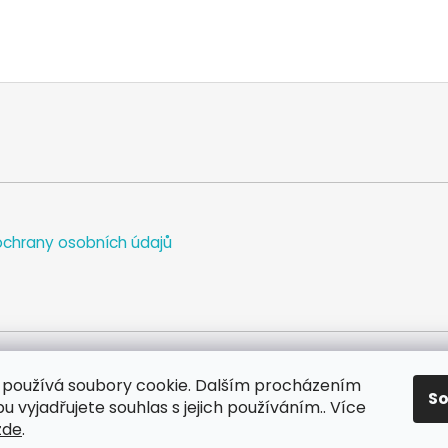
chrany osobních údajů
používá soubory cookie. Dalším procházením
S
WEB
FACEBOOK
INSTAGRAM
YOUTUBE
 vyjadřujete souhlas s jejich používáním.. Více
zde
.