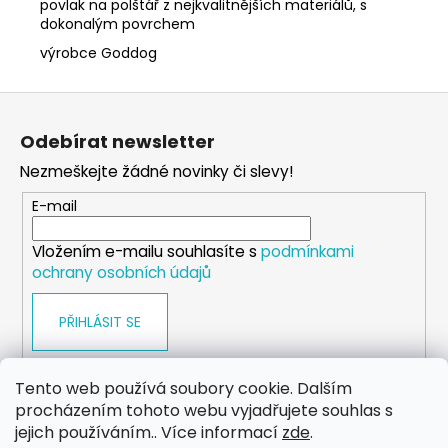
povlak na polštář z nejkvalitnějších materiálů, s
dokonalým povrchem
výrobce Goddog
Z
á
Odebírat newsletter
p
Nezmeškejte žádné novinky či slevy!
a
t
E-mail
í
Vložením e-mailu souhlasíte s
podmínkami
ochrany osobních údajů
PŘIHLÁSIT SE
Tento web používá soubory cookie. Dalším
procházením tohoto webu vyjadřujete souhlas s
WEB
FACEBOOK
INSTAGRAM
YOUTUBE
jejich používáním.. Více informací
zde
.