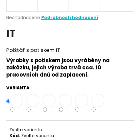
a
j
Průměrné
Neohodnoceno
Podrobnosti hodnocení
í
hodnocení
IT
produktu
t
je
?
0,0
z
Polštář s potiskem IT.
5
hvězdiček.
Výrobky s potiskem jsou vyráběny na
zakázku, jejich výroba trvá cca. 10
HLEDAT
pracovních dnů od zaplacení.
VARIANTA
D
o
p
o
r
Zvolte variantu
u
Kód:
Zvolte variantu