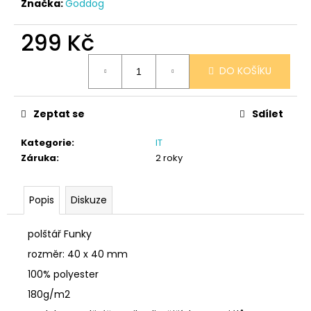
č
Značka:
Goddog
u
j
299 Kč
e
Měrná
m
DO KOŠÍKU
cena:
e
Zeptat se
Sdílet
PONOŽKY
ČERNÉ
36-
Kategorie
:
IT
41
Záruka
:
2 roky
150
Kč
Popis
Diskuze
polštář Funky
rozměr: 40 x 40 mm
100% polyester
180g/m2