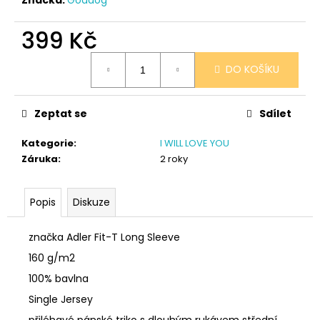
č
u
j
399 Kč
e
Měrná
m
DO KOŠÍKU
cena:
e
Zeptat se
Sdílet
SÓJOVÁ
SVÍČKA
Kategorie
:
I WILL LOVE YOU
V
PORCELÁNU
Záruka
:
2 roky
CITRON
400
Kč
Popis
Diskuze
značka Adler Fit-T Long Sleeve
160 g/m2
100% bavlna
Single Jersey
přiléhavé pánské triko s dlouhým rukávem střední