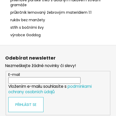
gramáže
průkrčník lemovaný žebrovým materiálem 1:1
rukáv bez manžety
střih s bočními švy
výrobce Goddog
Z
á
Odebírat newsletter
p
Nezmeškejte žádné novinky či slevy!
a
t
E-mail
í
Vložením e-mailu souhlasíte s
podmínkami
ochrany osobních údajů
PŘIHLÁSIT SE