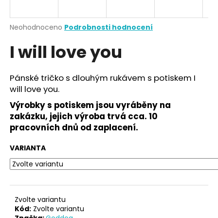
a
j
Průměrné
Neohodnoceno
Podrobnosti hodnocení
í
hodnocení
I will love you
produktu
t
je
?
0,0
z
Pánské tričko s dlouhým rukávem s potiskem I
5
will love you.
hvězdiček.
Výrobky s potiskem jsou vyráběny na
HLEDAT
zakázku, jejich výroba trvá cca. 10
pracovních dnů od zaplacení.
VARIANTA
D
o
p
o
r
Zvolte variantu
u
Kód:
Zvolte variantu
Značka:
Goddog