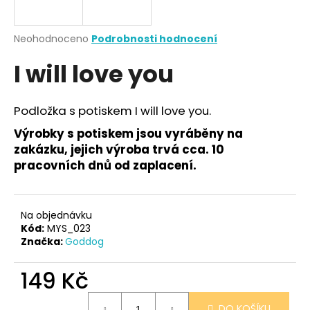
a
j
Průměrné
Neohodnoceno
Podrobnosti hodnocení
í
hodnocení
I will love you
produktu
t
je
?
0,0
z
Podložka s potiskem I will love you.
5
hvězdiček.
Výrobky s potiskem jsou vyráběny na
zakázku, jejich výroba trvá cca. 10
HLEDAT
pracovních dnů od zaplacení.
Na objednávku
D
Kód:
MYS_023
o
Značka:
Goddog
p
o
149 Kč
r
u
Měrná
DO KOŠÍKU