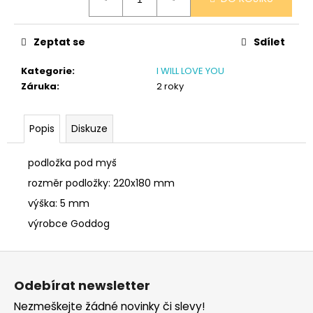
č
cena:
u
j
Zeptat se
Sdílet
e
m
Kategorie
:
I WILL LOVE YOU
e
Záruka
:
2 roky
SÓJOVÁ
Popis
Diskuze
SVÍČKA
V
PORCELÁNU
podložka pod myš
CITRON
rozměr podložky: 220x180 mm
400
Kč
výška: 5 mm
výrobce Goddog
Z
á
Odebírat newsletter
p
Nezmeškejte žádné novinky či slevy!