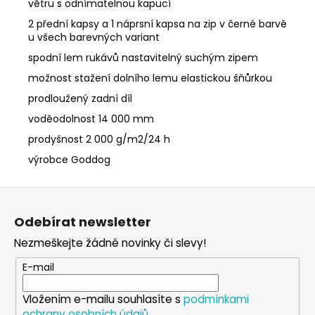
větru s odnímatelnou kapucí
2 přední kapsy a 1 náprsní kapsa na zip v černé barvě
u všech barevných variant
spodní lem rukávů nastavitelný suchým zipem
možnost stažení dolního lemu elastickou šňůrkou
prodloužený zadní díl
voděodolnost 14 000 mm
prodyšnost 2 000 g/m2/24 h
výrobce Goddog
Z
á
Odebírat newsletter
p
Nezmeškejte žádné novinky či slevy!
a
t
E-mail
í
Vložením e-mailu souhlasíte s
podmínkami
ochrany osobních údajů