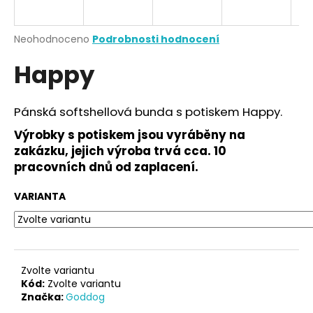
a
j
Průměrné
Neohodnoceno
Podrobnosti hodnocení
í
hodnocení
Happy
produktu
t
je
?
0,0
z
Pánská softshellová bunda s potiskem Happy.
5
hvězdiček.
Výrobky s potiskem jsou vyráběny na
zakázku, jejich výroba trvá cca. 10
HLEDAT
pracovních dnů od zaplacení.
VARIANTA
D
o
p
o
Zvolte variantu
r
Kód:
Zvolte variantu
Značka:
Goddog
u