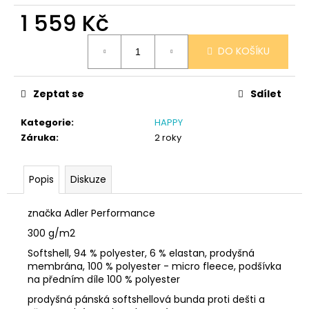
č
1 559 Kč
u
j
Měrná
e
DO KOŠÍKU
cena:
m
e
Zeptat se
Sdílet
SÓJOVÁ
Kategorie
:
HAPPY
SVÍČKA
Záruka
:
2 roky
V
PORCELÁNU
ZELENÝ
ČAJ
Popis
Diskuze
400
Kč
značka Adler Performance
300 g/m2
Softshell, 94 % polyester, 6 % elastan, prodyšná
membrána, 100 % polyester - micro fleece, podšívka
na předním díle 100 % polyester
prodyšná pánská softshellová bunda proti dešti a