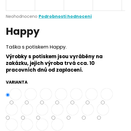
a
j
Průměrné
Neohodnoceno
Podrobnosti hodnocení
í
hodnocení
Happy
produktu
t
je
?
0,0
z
Taška s potiskem Happy.
5
hvězdiček.
Výrobky s potiskem jsou vyráběny na
zakázku, jejich výroba trvá cca. 10
HLEDAT
pracovních dnů od zaplacení.
VARIANTA
D
o
p
o
r
u