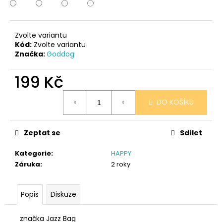
č
u
j
e
Zvolte variantu
m
Kód:
Zvolte variantu
Značka:
Goddog
e
199 Kč
SÓJOVÁ
SVÍČKA
Měrná
V
DO KOŠÍKU
cena:
PORCELÁNU
MELOUN
A
Zeptat se
Sdílet
MALINA
400
Kategorie
:
HAPPY
Kč
Záruka
:
2 roky
Popis
Diskuze
značka Jazz Bag