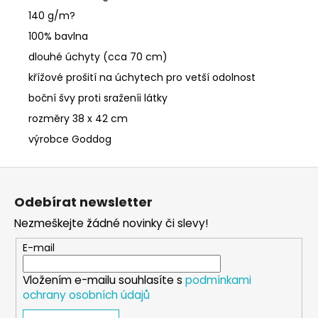
140 g/m?
100% bavlna
dlouhé úchyty (cca 70 cm)
křížové prošití na úchytech pro vetší odolnost
boční švy proti sraženíi látky
rozměry 38 x 42 cm
výrobce Goddog
Z
á
Odebírat newsletter
p
Nezmeškejte žádné novinky či slevy!
a
t
E-mail
í
Vložením e-mailu souhlasíte s
podmínkami
ochrany osobních údajů