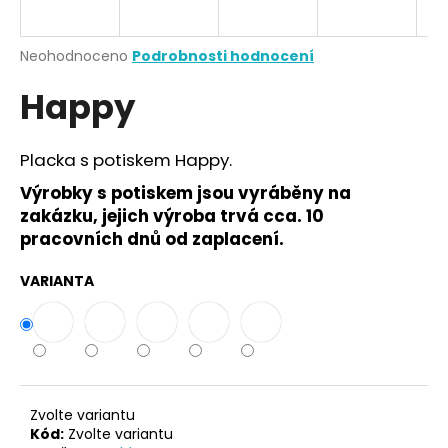
a
j
Průměrné
Neohodnoceno
Podrobnosti hodnocení
í
hodnocení
Happy
produktu
t
je
?
0,0
z
Placka s potiskem Happy.
5
hvězdiček.
Výrobky s potiskem jsou vyráběny na
zakázku, jejich výroba trvá cca. 10
HLEDAT
pracovních dnů od zaplacení.
VARIANTA
D
o
p
o
r
Zvolte variantu
u
Kód:
Zvolte variantu