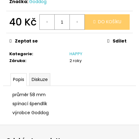
č
Značka:
Goddog
u
j
40 Kč
e
DO KOŠÍKU
m
Měrná
e
cena:
Zeptat se
Sdílet
PONOŽKY
Kategorie
:
HAPPY
ČERNÉ
Záruka
:
2 roky
32-
35
150
Popis
Diskuze
Kč
průměr 58 mm
spínací špendlík
výrobce Goddog
Z
á