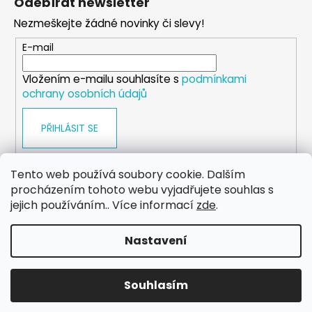
Odebírat newsletter
p
Nezmeškejte žádné novinky či slevy!
a
t
E-mail
í
Vložením e-mailu souhlasíte s
podmínkami
ochrany osobních údajů
PŘIHLÁSIT SE
Tento web používá soubory cookie. Dalším
procházením tohoto webu vyjadřujete souhlas s
WEB
FACEBOOK
INSTAGRAM
YOUTUBE
jejich používáním.. Více informací
zde
.
Nastavení
Vytvořil Shoptet
Copyright 2026
eshop.dog-point
. Všechna práva
Souhlasím
vyhrazena.
Upravit nastavení cookies