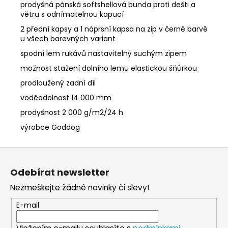
prodyšná pánská softshellová bunda proti dešti a
větru s odnímatelnou kapucí
2 přední kapsy a 1 náprsní kapsa na zip v černé barvě
u všech barevných variant
spodní lem rukávů nastavitelný suchým zipem
možnost stažení dolního lemu elastickou šňůrkou
prodloužený zadní díl
voděodolnost 14 000 mm
prodyšnost 2 000 g/m2/24 h
výrobce Goddog
Z
á
Odebírat newsletter
p
Nezmeškejte žádné novinky či slevy!
a
t
E-mail
í