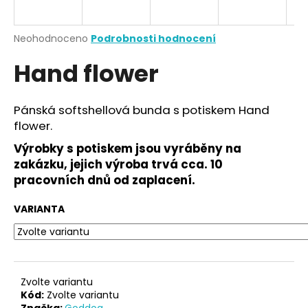
a
j
Průměrné
Neohodnoceno
Podrobnosti hodnocení
í
hodnocení
Hand flower
produktu
t
je
?
0,0
z
Pánská softshellová bunda s potiskem Hand
5
flower.
hvězdiček.
Výrobky s potiskem jsou vyráběny na
HLEDAT
zakázku, jejich výroba trvá cca. 10
pracovních dnů od zaplacení.
VARIANTA
D
o
p
o
r
Zvolte variantu
u
Kód:
Zvolte variantu
Značka:
Goddog