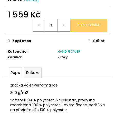
č
u
j
1 559 Kč
e
Měrná
m
DO KOŠÍKU
cena:
e
Zeptat se
Sdílet
SÓJOVÁ
SVÍČKA
Kategorie
:
HAND FLOWER
V
PORCELÁNU
Záruka
:
2 roky
ZELENÝ
ČAJ
400
Popis
Diskuze
Kč
značka Adler Performance
300 g/m2
Softshell, 94 % polyester, 6 % elastan, prodyšná
membrána, 100 % polyester - micro fleece, podšívka
na předním díle 100 % polyester