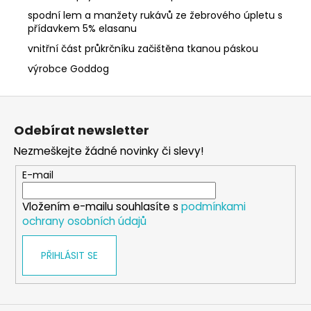
spodní lem a manžety rukávů ze žebrového úpletu s
přídavkem 5% elasanu
vnitřní část průkrčníku začištěna tkanou páskou
výrobce Goddog
Z
á
Odebírat newsletter
p
Nezmeškejte žádné novinky či slevy!
a
t
E-mail
í
Vložením e-mailu souhlasíte s
podmínkami
ochrany osobních údajů
PŘIHLÁSIT SE