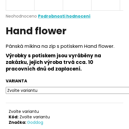
a
j
Průměrné
Neohodnoceno
Podrobnosti hodnocení
í
hodnocení
Hand flower
produktu
t
je
?
0,0
z
Pánská mikina na zip s potiskem Hand flower.
5
hvězdiček.
Výrobky s potiskem jsou vyráběny na
zakázku, jejich výroba trvá cca. 10
HLEDAT
pracovních dnů od zaplacení.
VARIANTA
D
o
p
o
Zvolte variantu
r
Kód:
Zvolte variantu
Značka:
Goddog
u