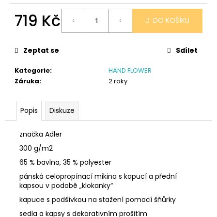
č
u
719 Kč
DO KOŠÍKU
j
e
Měrná
cena:
m
Zeptat se
Sdílet
e
Kategorie
:
HAND FLOWER
Záruka
:
2 roky
SÓJOVÁ
SVÍČKA
V
PORCELÁNU
Popis
Diskuze
BORŮVKA
400
značka Adler
Kč
300 g/m2
65 % bavlna, 35 % polyester
pánská celopropínací mikina s kapucí a přední
kapsou v podobě „klokanky“
kapuce s podšívkou na stažení pomocí šňůrky
sedla a kapsy s dekorativním prošitím