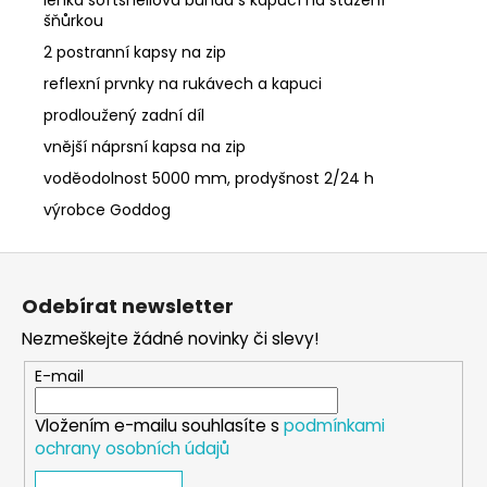
šňůrkou
2 postranní kapsy na zip
reflexní prvnky na rukávech a kapuci
prodloužený zadní díl
vnější náprsní kapsa na zip
voděodolnost 5000 mm, prodyšnost 2/24 h
výrobce Goddog
Z
á
Odebírat newsletter
p
Nezmeškejte žádné novinky či slevy!
a
t
E-mail
í
Vložením e-mailu souhlasíte s
podmínkami
ochrany osobních údajů