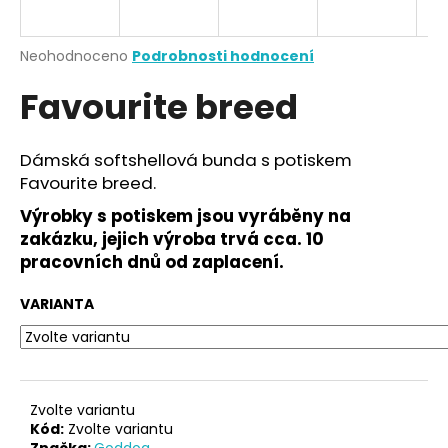
a
j
Průměrné
Neohodnoceno
Podrobnosti hodnocení
í
hodnocení
Favourite breed
produktu
t
je
?
0,0
z
Dámská softshellová bunda s potiskem
5
Favourite breed.
hvězdiček.
Výrobky s potiskem jsou vyráběny na
HLEDAT
zakázku, jejich výroba trvá cca. 10
pracovních dnů od zaplacení.
VARIANTA
D
o
p
o
r
Zvolte variantu
u
Kód:
Zvolte variantu
Značka:
Goddog