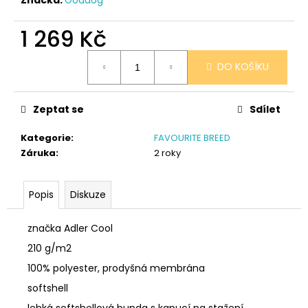
č
u
j
1 269 Kč
e
Měrná
m
DO KOŠÍKU
cena:
e
Zeptat se
Sdílet
SÓJOVÁ
SVÍČKA
Kategorie
:
FAVOURITE BREED
V
PORCELÁNU
Záruka
:
2 roky
BORŮVKA
400
Kč
Popis
Diskuze
značka Adler Cool
210 g/m2
100% polyester, prodyšná membrána
softshell
lehká softshellová bunda s kapucí na stažení