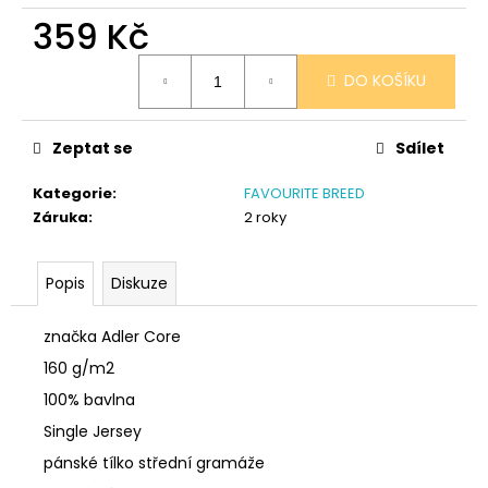
č
359 Kč
u
j
Měrná
e
DO KOŠÍKU
cena:
m
e
Zeptat se
Sdílet
SÓJOVÁ
Kategorie
:
FAVOURITE BREED
SVÍČKA
Záruka
:
2 roky
V
PORCELÁNU
CITRON
Popis
Diskuze
400
Kč
značka Adler Core
160 g/m2
100% bavlna
Single Jersey
pánské tílko střední gramáže