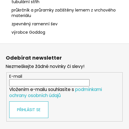
tubulární střih
průkrčník a průramky začištěny lemem z vrchového
materiálu
zpevněný ramenní šev
výrobce Goddog
Z
á
Odebírat newsletter
p
Nezmeškejte žádné novinky či slevy!
a
t
E-mail
í
Vložením e-mailu souhlasíte s
podmínkami
ochrany osobních údajů
PŘIHLÁSIT SE