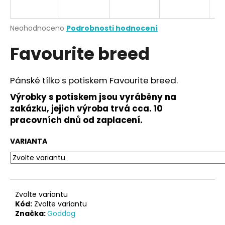
a
j
Průměrné
Neohodnoceno
Podrobnosti hodnocení
í
hodnocení
Favourite breed
produktu
t
je
?
0,0
z
Pánské tílko s potiskem Favourite breed.
5
hvězdiček.
Výrobky s potiskem jsou vyráběny na
zakázku, jejich výroba trvá cca. 10
HLEDAT
pracovních dnů od zaplacení.
VARIANTA
D
o
p
o
Zvolte variantu
r
Kód:
Zvolte variantu
Značka:
Goddog
u