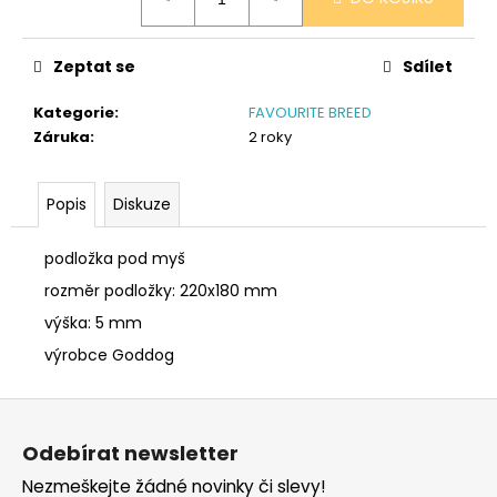
č
cena:
u
j
Zeptat se
Sdílet
e
m
Kategorie
:
FAVOURITE BREED
e
Záruka
:
2 roky
SÓJOVÁ
Popis
Diskuze
SVÍČKA
V
PORCELÁNU
podložka pod myš
RŮŽE
rozměr podložky: 220x180 mm
400
Kč
výška: 5 mm
výrobce Goddog
Z
á
Odebírat newsletter
p
Nezmeškejte žádné novinky či slevy!