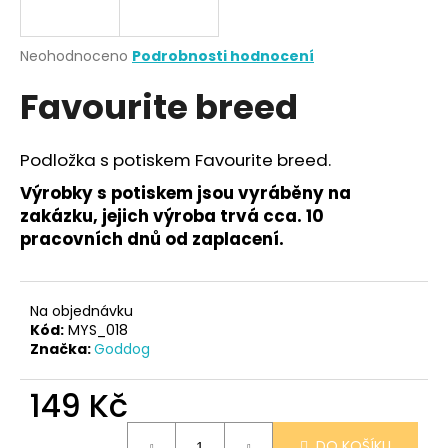
a
j
Průměrné
Neohodnoceno
Podrobnosti hodnocení
í
hodnocení
Favourite breed
produktu
t
je
?
0,0
z
Podložka s potiskem Favourite breed.
5
hvězdiček.
Výrobky s potiskem jsou vyráběny na
zakázku, jejich výroba trvá cca. 10
HLEDAT
pracovních dnů od zaplacení.
Na objednávku
D
Kód:
MYS_018
o
Značka:
Goddog
p
o
149 Kč
r
u
Měrná
DO KOŠÍKU