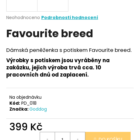
a
j
Průměrné
Neohodnoceno
Podrobnosti hodnocení
í
hodnocení
Favourite breed
produktu
t
je
?
0,0
z
Dámská peněženka s potiskem Favourite breed.
5
hvězdiček.
Výrobky s potiskem jsou vyráběny na
zakázku, jejich výroba trvá cca. 10
HLEDAT
pracovních dnů od zaplacení.
Na objednávku
D
Kód:
PD_018
o
Značka:
Goddog
p
o
399 Kč
r
u
Měrná
DO KOŠÍKU