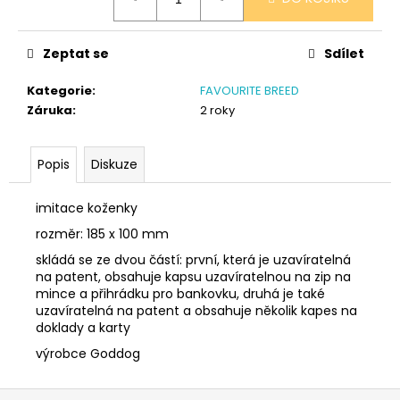
č
cena:
u
j
Zeptat se
Sdílet
e
m
Kategorie
:
FAVOURITE BREED
e
Záruka
:
2 roky
NÁRAMEK
Popis
Diskuze
TLAPKA
-
ČERNÁ
imitace koženky
159
rozměr: 185 x 100 mm
Kč
skládá se ze dvou částí: první, která je uzavíratelná
na patent, obsahuje kapsu uzavíratelnou na zip na
mince a přihrádku pro bankovku, druhá je také
uzavíratelná na patent a obsahuje několik kapes na
doklady a karty
výrobce Goddog
Z