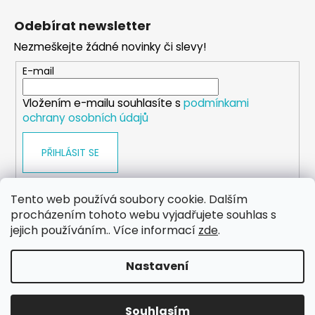
á
Odebírat newsletter
p
Nezmeškejte žádné novinky či slevy!
a
t
E-mail
í
Vložením e-mailu souhlasíte s
podmínkami
ochrany osobních údajů
PŘIHLÁSIT SE
Tento web používá soubory cookie. Dalším
procházením tohoto webu vyjadřujete souhlas s
WEB
FACEBOOK
INSTAGRAM
YOUTUBE
jejich používáním.. Více informací
zde
.
Nastavení
Vytvořil Shoptet
Copyright 2026
eshop.dog-point
. Všechna práva
Souhlasím
vyhrazena.
Upravit nastavení cookies