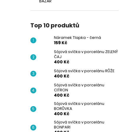
BAZAR
Top 10 produktů
Náramek Tlapka - černá
159 Kč
Sójová svíčka v porcelánu ZELENÝ
ČAJ
400 Kč
Sójová svíčka v porcelánu RŮŽE
400 Kč
Sójová svíčka v porcelánu
CITRON
400 Kč
Sójová svíčka v porcelánu
BORŮVKA
400 Kč
Sójová svíčka v porcelánu
BONPARI