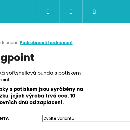
Hledat
Přihlášení
Nákupní
CERTIFIKÁTY A POUKAZY
BAZAR
Obch
košík
rné
odnoceno
Podrobnosti hodnocení
cení
gpoint
ktu
ká softshellová bunda s potiskem
oint.
ček.
bky s potiskem jsou vyráběny na
ku, jejich výroba trvá cca. 10
ovních dnů od zaplacení.
Následující
ANTA