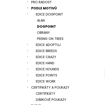
NÁRAMEK TLAPKA - ČERNÁ
PRO RADOST
l
159 Kč
PODLE MOTIVŮ
EDICE DOGPOINT
ALAN
DOGPOINT
OBRANY
PEEING ON TREES
EDICE ADOPTUJ
EDICE BREEDS
EDICE CRAZY
EDICE HAND
EDICE HOUNDS
EDICE POINTS
EDICE WORK
CERTIFIKÁTY A POUKAZY
CERTIFIKÁTY
DÁRKOVÉ POUKAZY