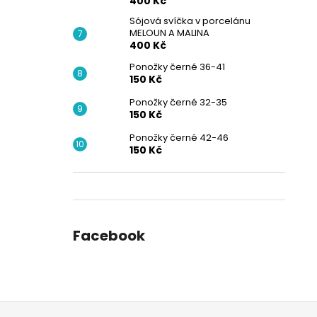
400 Kč
Sójová svíčka v porcelánu
MELOUN A MALINA
400 Kč
Ponožky černé 36-41
150 Kč
Ponožky černé 32-35
150 Kč
Ponožky černé 42-46
150 Kč
Facebook
Z