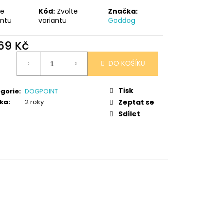
 V PORCELÁNU RŮŽE
te
Kód:
Zvolte
Značka:
antu
variantu
Goddog
369 Kč
ná
DO KOŠÍKU
:
Tisk
gorie
:
DOGPOINT
ka
:
2 roky
Zeptat se
Sdílet