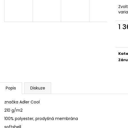
SÓJOVÁ SVÍČKA V PORCELÁNU ZELENÝ
SÓJOVÁ SVÍČKA
ČAJ
Zvol
400 Kč
vari
400 Kč
1 
Měr
cena
Kate
Záru
Popis
Diskuze
značka Adler Cool
210 g/m2
100% polyester, prodyšná membrána
softshell