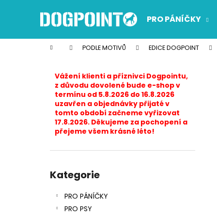
K
Přejít
na
o
PRO PÁNÍČKY
obsah
Zpět
Zpět
š
do
do
í
Domů
PODLE MOTIVŮ
EDICE DOGPOINT
k
obchodu
obchodu
P
o
Vážení klienti a příznivci Dogpointu,
s
z důvodu dovolené bude e-shop v
termínu od 5.8.2026 do 16.8.2026
t
uzavřen a objednávky přijaté v
r
tomto období začneme vyřizovat
17.8.2026. Děkujeme za pochopení a
a
přejeme všem krásné léto!
n
n
í
Přeskočit
p
kategorie
Kategorie
a
PRO PÁNÍČKY
n
PRO PSY
e