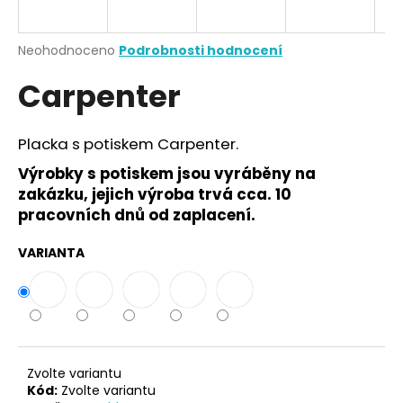
a
j
Průměrné
Neohodnoceno
Podrobnosti hodnocení
í
hodnocení
Carpenter
produktu
t
je
?
0,0
z
Placka s potiskem Carpenter.
5
hvězdiček.
Výrobky s potiskem jsou vyráběny na
zakázku, jejich výroba trvá cca. 10
HLEDAT
pracovních dnů od zaplacení.
VARIANTA
D
o
p
o
r
Zvolte variantu
u
Kód:
Zvolte variantu