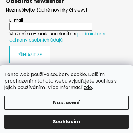
Odebírat newsletter
p
Nezmeškejte žádné novinky či slevy!
a
t
E-mail
í
Vložením e-mailu souhlasíte s
podmínkami
ochrany osobních údajů
PŘIHLÁSIT SE
Tento web používá soubory cookie. Dalším
procházením tohoto webu vyjadřujete souhlas s
WEB
FACEBOOK
INSTAGRAM
YOUTUBE
jejich používáním.. Více informací
zde
.
Nastavení
Vytvořil Shoptet
Copyright 2026
eshop.dog-point
. Všechna práva
Souhlasím
vyhrazena.
Upravit nastavení cookies