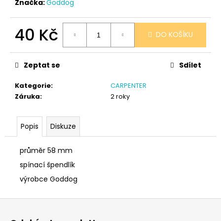
č
Značka:
Goddog
u
j
40 Kč
e
DO KOŠÍKU
m
Měrná
e
cena:
Zeptat se
Sdílet
SÓJOVÁ
Kategorie
:
CARPENTER
SVÍČKA
Záruka
:
2 roky
V
PORCELÁNU
BORŮVKA
Popis
Diskuze
400
Kč
průměr 58 mm
spínací špendlík
výrobce Goddog
Z
á