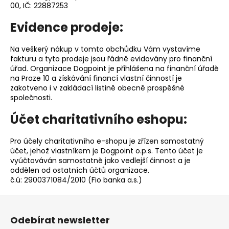
00, IČ: 22887253
a
j
Evidence prodeje:
í
Na veškerý nákup v tomto obchůdku Vám vystavíme
t
fakturu a tyto prodeje jsou řádně evidovány pro finanční
?
úřad. Organizace Dogpoint je přihlášena na finanční úřadě
na Praze 10 a získávání financí vlastní činností je
zakotveno i v zakládací listině obecně prospěšné
společnosti.
Účet charitativního eshopu:
HLEDAT
Pro účely charitativního e-shopu je zřízen samostatný
účet, jehož vlastníkem je Dogpoint o.p.s. Tento účet je
vyúčtováván samostatně jako vedlejší činnost a je
D
oddělen od ostatních účtů organizace.
o
č.ú: 2900371084/2010 (Fio banka a.s.)
p
o
Z
r
á
u
Odebírat newsletter
p