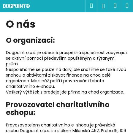
K
Přejít
Hledat
Náku
M
Přihlášen
na
o
obsah
Zpět
Zpět
košík
š
O nás
í
C
k
O organizaci:
o
p
Dogpoint o.p.s. je obecně prospěšná společnost zabývající
o
se aktivní pomocí především opuštěným a týraným
t
psům.
ř
Nespoléháme se pouze na dary, ale snažíme se také svou
snahou a aktivitami získávat finance na chod celé
e
organizace. Mezi něž patří i provozování tohoto
b
charitativního e-shopu.
Veškerý výtěžek z prodeje jde přímo na chod organizace.
u
j
Provozovatel charitativního
e
eshopu:
t
e
Provozovatelem charitativního e-shopu je právnická
osoba Dogpoint o.p.s. se sídlem Milánská 452, Praha 15, 109
n